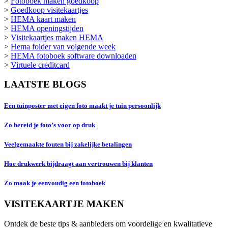
>
Fotoboek maken goedkoop
>
Goedkoop visitekaartjes
>
HEMA kaart maken
>
HEMA openingstijden
>
Visitekaartjes maken HEMA
>
Hema folder van volgende week
>
HEMA fotoboek software downloaden
>
Virtuele creditcard
LAATSTE BLOGS
Een tuinposter met eigen foto maakt je tuin persoonlijk
Zo bereid je foto’s voor op druk
Veelgemaakte fouten bij zakelijke betalingen
Hoe drukwerk bijdraagt aan vertrouwen bij klanten
Zo maak je eenvoudig een fotoboek
VISITEKAARTJE MAKEN
Ontdek de beste tips & aanbieders om voordelige en kwalitatieve