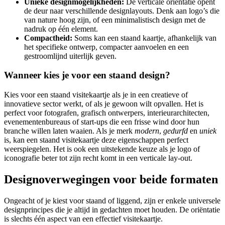
Unieke designmogelijkheden:
De verticale oriëntatie opent
de deur naar verschillende designlayouts. Denk aan logo’s die
van nature hoog zijn, of een minimalistisch design met de
nadruk op één element.
Compactheid:
Soms kan een staand kaartje, afhankelijk van
het specifieke ontwerp, compacter aanvoelen en een
gestroomlijnd uiterlijk geven.
Wanneer kies je voor een staand design?
Kies voor een staand visitekaartje als je in een creatieve of
innovatieve sector werkt, of als je gewoon wilt opvallen. Het is
perfect voor fotografen, grafisch ontwerpers, interieurarchitecten,
evenementenbureaus of start-ups die een frisse wind door hun
branche willen laten waaien. Als je merk
modern
,
gedurfd
en
uniek
is, kan een staand visitekaartje deze eigenschappen perfect
weerspiegelen. Het is ook een uitstekende keuze als je logo of
iconografie beter tot zijn recht komt in een verticale lay-out.
Designoverwegingen voor beide formaten
Ongeacht of je kiest voor staand of liggend, zijn er enkele universele
designprincipes die je altijd in gedachten moet houden. De oriëntatie
is slechts één aspect van een effectief visitekaartje.