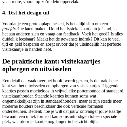
vaak more, vooral op zo’n klein oppervlak.
4. Test het design uit
Voordat je een grote oplage bestelt, is het altijd slim om een
proefdruk
te laten maken. Houd het fysieke kaartje in je hand, laat
het aan anderen zien en vraag om feedback. Voelt het goed? Is alles
duidelijk leesbaar? Maakt het de gewenste indruk? Dit kan je veel
tijd en geld besparen en zorgt ervoor dat je uiteindelijk het perfecte
visitekaartje in handen hebt.
De praktische kant: visitekaartjes
opbergen en uitwisselen
Een detail dat vaak over het hoofd wordt gezien, is de praktische
kant van het uitwisselen en opbergen van visitekaartjes. Liggende
kaartjes passen moeiteloos in vrijwel elke portemonnee of standaard
visitekaarthouder. Staande kaartjes kunnen soms wat
ongemakkelijker zijn in standaardhouders, maar er zijn steeds meer
moderne houders beschikbaar die ook verticale formaten
ondersteunen. Bedenk hoe je wilt dat jouw ontvanger jouw kaartje
bewaart; een uniek formaat kan soms uitnodigen tot een speciale
plek, waardoor je kaartje nog langer in het zicht blijft.