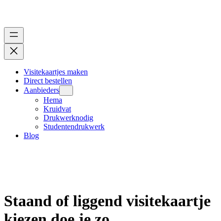
Visitekaartjes maken
Direct bestellen
Aanbieders
Hema
Kruidvat
Drukwerknodig
Studentendrukwerk
Blog
Staand of liggend visitekaartje
kiezen doe je zo